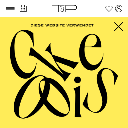
Zum Hauptinhalt springen
Zum Footer springen
AALTO
MUSIKTHEATER,
AALTO BALLETT
ESSEN