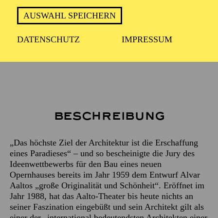
ca. 2 Stunden
AUSWAHL SPEICHERN
DATENSCHUTZ
IMPRESSUM
Treffpunkt: Haupteingang des Aalto-Theaters
Beschreibung
„Das höchste Ziel der Architektur ist die Erschaffung
eines Paradieses“ – und so bescheinigte die Jury des
Ideenwettbewerbs für den Bau eines neuen
Opernhauses bereits im Jahr 1959 dem Entwurf Alvar
Aaltos „große Originalität und Schönheit“. Eröffnet im
Jahr 1988, hat das Aalto-Theater bis heute nichts an
seiner Faszination eingebüßt und sein Architekt gilt als
einer der „international bedeutendsten Architekten einer