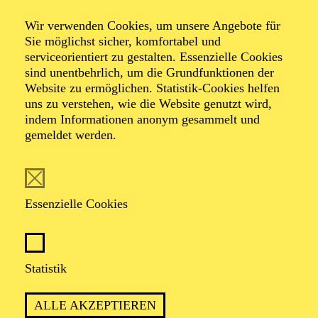
Wir verwenden Cookies, um unsere Angebote für
Weihnachts­konzert
Sie möglichst sicher, komfortabel und
serviceorientiert zu gestalten. Essenzielle Cookies
sind unentbehrlich, um die Grundfunktionen der
Website zu ermöglichen. Statistik-Cookies helfen
Weihnachtliches Konzert zum Mitsingen mit
uns zu verstehen, wie die Website genutzt wird,
Solist*innen und Kinder- und Jugendchören des Aalto-
indem Informationen anonym gesammelt und
Theaters sowie der Essener Philharmoniker
gemeldet werden.
TICKETS
Essenzielle Cookies
Statistik
GEMEINSAM EINSTIMMEN AUF DIE
ADVENTSZEIT
ALLE AKZEPTIEREN