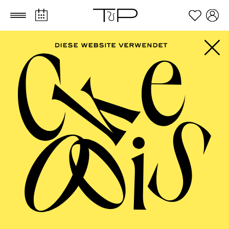
Zum Hauptinhalt springen
Zum Footer springen
AALTO
MUSIKTHEATER,
ESSENER
PHILHARMONIKER