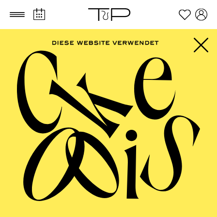
Zum Hauptinhalt springen
Zum Footer springen
AALTO MUSIKTHEATER
Anything Goes