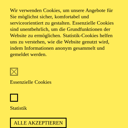
Wir verwenden Cookies, um unsere Angebote für
Musical in 2 Akten von Cole Porter
Sie möglichst sicher, komfortabel und
Musik und Gesangstexte von Cole Porter, Buch von
serviceorientiert zu gestalten. Essenzielle Cookies
Guy Bolton, P.G. Wodehouse, Howard Lindsay und
sind unentbehrlich, um die Grundfunktionen der
Russel Crouse, Neufassung von Timothy Crouse und
Website zu ermöglichen. Statistik-Cookies helfen
John Weidman, deutsche Fassung von Niklas Wagner
uns zu verstehen, wie die Website genutzt wird,
und Roman Hinze
indem Informationen anonym gesammelt und
gemeldet werden.
TICKETS
Essenzielle Cookies
KOMMEN SIE AN BORD FÜR EINE
Statistik
SCHIFFFAHRT VOLLER WITZ, CHAOS
UND LIEBE
ALLE AKZEPTIEREN