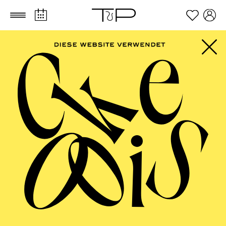
Zum Hauptinhalt springen
Zum Footer springen
AALTO MUSIKTHEATER
Anything Goes