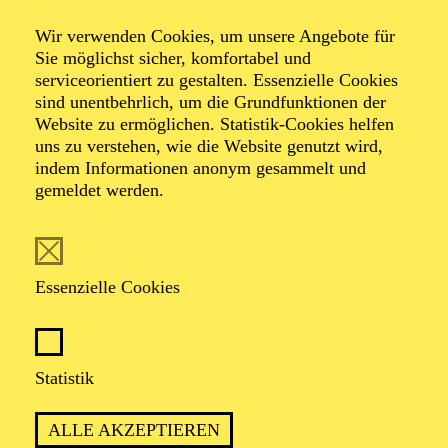
Wir verwenden Cookies, um unsere Angebote für
Musical in 2 Akten von Cole Porter
Sie möglichst sicher, komfortabel und
Musik und Gesangstexte von Cole Porter, Buch von
serviceorientiert zu gestalten. Essenzielle Cookies
Guy Bolton, P.G. Wodehouse, Howard Lindsay und
sind unentbehrlich, um die Grundfunktionen der
Russel Crouse, Neufassung von Timothy Crouse und
Website zu ermöglichen. Statistik-Cookies helfen
John Weidman, deutsche Fassung von Niklas Wagner
uns zu verstehen, wie die Website genutzt wird,
und Roman Hinze
indem Informationen anonym gesammelt und
gemeldet werden.
TICKETS
Essenzielle Cookies
KOMMEN SIE AN BORD FÜR EINE
Statistik
SCHIFFFAHRT VOLLER WITZ, CHAOS
UND LIEBE
ALLE AKZEPTIEREN