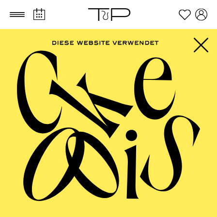
Zum Hauptinhalt springen
Zum Footer springen
AALTO MUSIKTHEATER
Anything Goes