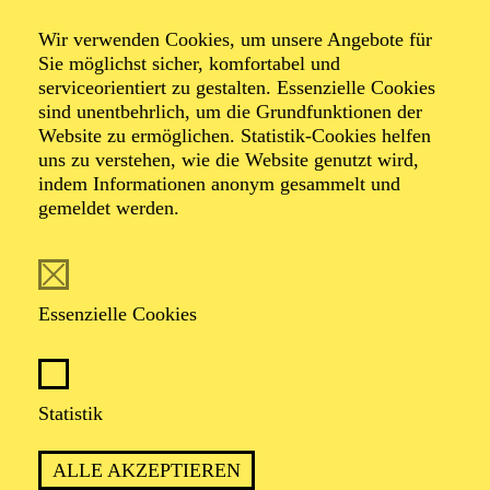
Wir verwenden Cookies, um unsere Angebote für
Musical in 2 Akten von Cole Porter
Sie möglichst sicher, komfortabel und
Musik und Gesangstexte von Cole Porter, Buch von
serviceorientiert zu gestalten. Essenzielle Cookies
Guy Bolton, P.G. Wodehouse, Howard Lindsay und
sind unentbehrlich, um die Grundfunktionen der
Russel Crouse, Neufassung von Timothy Crouse und
Website zu ermöglichen. Statistik-Cookies helfen
John Weidman, deutsche Fassung von Niklas Wagner
uns zu verstehen, wie die Website genutzt wird,
und Roman Hinze
indem Informationen anonym gesammelt und
gemeldet werden.
TICKETS
Essenzielle Cookies
KOMMEN SIE AN BORD FÜR EINE
Statistik
SCHIFFFAHRT VOLLER WITZ, CHAOS
UND LIEBE
ALLE AKZEPTIEREN