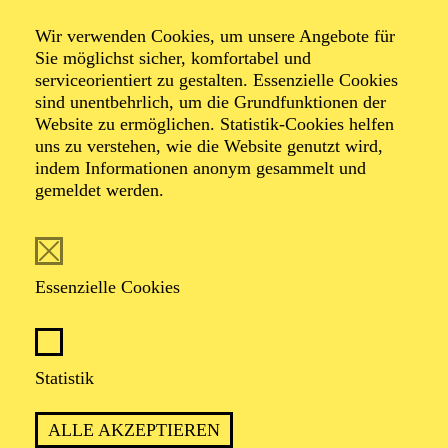
Sobald Sie einen solchen Platz erreicht haben, müssen
Sie lediglich einen Schalter an Ihrem Hörgerät
Wir verwenden Cookies, um unsere Angebote für
umstellen, um in den Genuss der Verstärkung zu
Sie möglichst sicher, komfortabel und
kommen.
serviceorientiert zu gestalten. Essenzielle Cookies
sind unentbehrlich, um die Grundfunktionen der
Bitte fragen Sie beim Kartenkauf im TicketCenter
Website zu ermöglichen. Statistik-Cookies helfen
oder telefonisch unter
T
+49 201 81 22-200
nach,
uns zu verstehen, wie die Website genutzt wird,
welche Plätze bei der jeweiligen Veranstaltung für
indem Informationen anonym gesammelt und
die Nutzung der Induktionsschleife geeignet sind.
gemeldet werden.
Bei Hörproblemen während einer Veranstaltung
wenden Sie sich bitte an das Service-Personal vor
Ort.
Essenzielle Cookies
Statistik
FOLGE UNS AUF SOCIAL MEDIA
ALLE AKZEPTIEREN