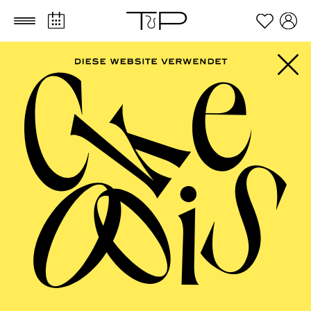
Zum Hauptinhalt springen
Zum Footer springen
Vor­stellungs­­besuch mit
Hör­­unter­­stützung
Wenn Sie ein Hinter-Ohr-Hörgerät tragen,
können Sie im Aalto-Theater, im Alfried
Krupp Saal der Philharmonie und im
Grillo-Theater auf zahlreichen Plätzen
Verbindung zu den dort installierten
Induktionsschleifen aufnehmen.