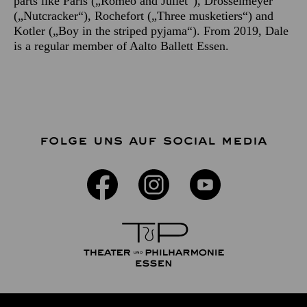
parts like Paris („Romeo and Juliet“), Drosselmeyer
(„Nutcracker“), Rochefort („Three musketiers“) and
Kotler („Boy in the striped pyjama“). From 2019, Dale
is a regular member of Aalto Ballett Essen.
FOLGE UNS AUF SOCIAL MEDIA