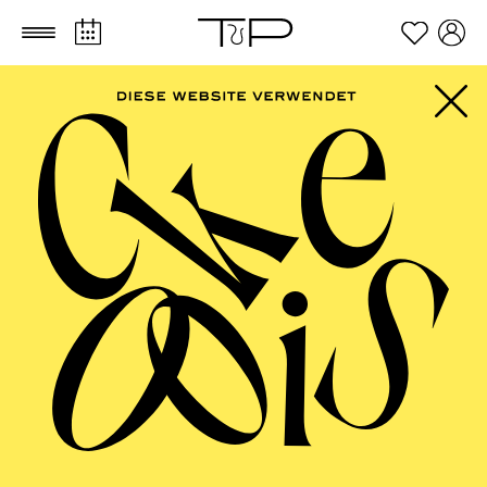
Zum Hauptinhalt springen
Zum Footer springen