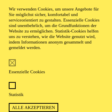
Wir verwenden Cookies, um unsere Angebote für
Sie möglichst sicher, komfortabel und
Foto: Johan Sandberg
serviceorientiert zu gestalten. Essenzielle Cookies
sind unentbehrlich, um die Grundfunktionen der
Website zu ermöglichen. Statistik-Cookies helfen
Dale Rhodes
uns zu verstehen, wie die Website genutzt wird,
indem Informationen anonym gesammelt und
Tänzer (Gruppe)
gemeldet werden.
VITA
Essenzielle Cookies
Der gebürtige Engländer erhielt seine Tanzausbildung
zunächst durch das Northern Ballet Training
Programme, bevor er es ab 2008 an der English
National Ballet School fortsetzte und sich von 2010 bis
Statistik
2012 an der Ballettschule des Hamburg Ballett
vervollkommnete. Im Anschluss daran wurde er in
ALLE AKZEPTIEREN
Hamburg Mitglied der Compagnie und blieb dort bis