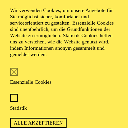
Wir verwenden Cookies, um unsere Angebote für
Sie möglichst sicher, komfortabel und
Foto: Johan Sandberg
serviceorientiert zu gestalten. Essenzielle Cookies
sind unentbehrlich, um die Grundfunktionen der
Website zu ermöglichen. Statistik-Cookies helfen
David McMillan
uns zu verstehen, wie die Website genutzt wird,
Mikkelsen
indem Informationen anonym gesammelt und
gemeldet werden.
Tänzer (Gruppe)
VITA
Essenzielle Cookies
Der dänisch-australische Tänzer David McMillan
Mikkelsen erhielt seine Tanzausbildung zunächst an der
Statistik
Tivoli Ballet School in Copenhagen und anschließend
an der Universität für Musik und Darstellende Künste
Frankfurt. Bereits während des Studiums erhielt er
ALLE AKZEPTIEREN
zahlreiche Stipendien. Im Rahmen seines ersten