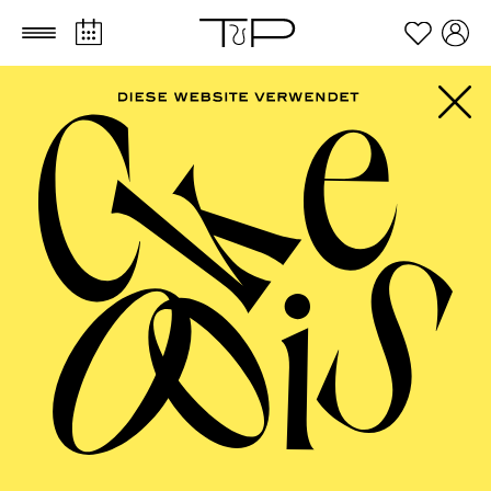
Zum Hauptinhalt springen
Zum Footer springen