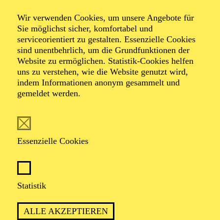
Wir verwenden Cookies, um unsere Angebote für
Sie möglichst sicher, komfortabel und
serviceorientiert zu gestalten. Essenzielle Cookies
sind unentbehrlich, um die Grundfunktionen der
Website zu ermöglichen. Statistik-Cookies helfen
uns zu verstehen, wie die Website genutzt wird,
Foto: Björn Hickmann
indem Informationen anonym gesammelt und
gemeldet werden.
Ilka Wagner
Fagott
Essenzielle Cookies
VITA
Statistik
Die Fagottistin Ilka Wagner studierte in Hannover bei
Prof. Klaus Thunemann und in ihrer Heimatstadt Köln
ALLE AKZEPTIEREN
bei Prof. Claus F. Boden, wo sie ihre künstlerische