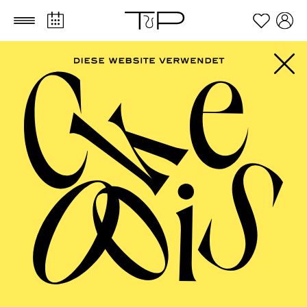
Zum Hauptinhalt springen
Zum Footer springen