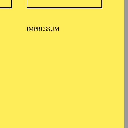
d darstellende Kunst in
IMPRESSUM
 danach folgten elf
piel Essen.