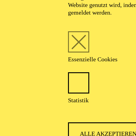
Website genutzt wird, ind
gemeldet werden.
Foto: Johan Sandberg
Essenzielle Cookies
Jan Pröhl
Statistik
Schauspiel-Ensemble
ALLE AKZEPTIERE