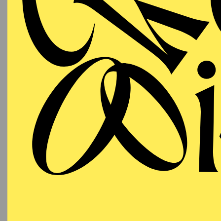
SCHAUSPIEL ESSEN
Mittwoch
DI
07.10.2026
Besetzu
19:30
Grillo-Theater