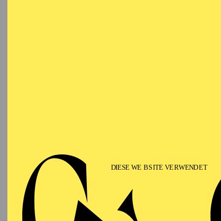
Samstag
DI
19.09.2026
Im Ansc
19:30
Besetzu
Grillo-Theater
SCHAUSPIEL ESSEN
Sonntag
DI
27.09.2026
Besetzu
19:00
Grillo-Theater