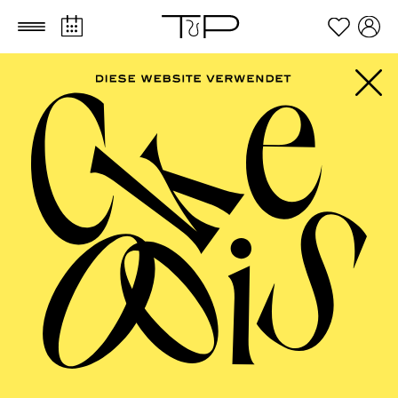
Zum Hauptinhalt springen
Zum Footer springen