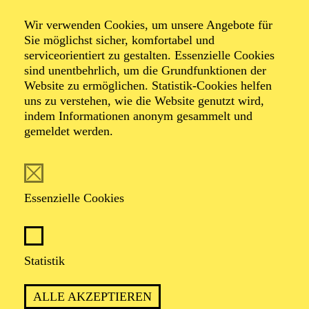
Wir verwenden Cookies, um unsere Angebote für
Sie möglichst sicher, komfortabel und
serviceorientiert zu gestalten. Essenzielle Cookies
sind unentbehrlich, um die Grundfunktionen der
Website zu ermöglichen. Statistik-Cookies helfen
uns zu verstehen, wie die Website genutzt wird,
Foto: Björn Hickmann
indem Informationen anonym gesammelt und
gemeldet werden.
Janos Zinner
Horn
Essenzielle Cookies
VITA
Statistik
Der Ungar Janos Zinner studierte am Budapester
Bartók-Konservatorium und an der Musikhochschule in
ALLE AKZEPTIEREN
Trossingen. Seine Orchestertätigkeit führte ihn bisher