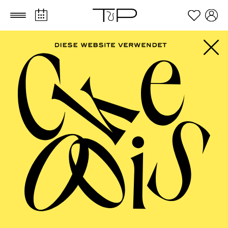
Zum Hauptinhalt springen
Zum Footer springen