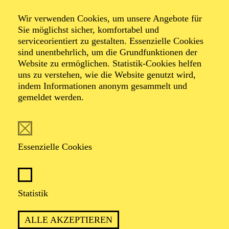
Wir verwenden Cookies, um unsere Angebote für
Sie möglichst sicher, komfortabel und
Foto: Johan Sandberg
serviceorientiert zu gestalten. Essenzielle Cookies
sind unentbehrlich, um die Grundfunktionen der
Website zu ermöglichen. Statistik-Cookies helfen
Stefan Diekmann
uns zu verstehen, wie die Website genutzt wird,
indem Informationen anonym gesammelt und
Schauspiel-Ensemble
gemeldet werden.
VITA
Essenzielle Cookies
Stefan Diekmann wurde 1970 in Kassel geboren und
spielte nach seiner Ausbildung an der Westfälischen
Schauspielschule Bochum u. a. an den Theatern
Wuppertal, Bochum, Dortmund und
Statistik
Krefeld/Mönchengladbach sowie seit 2010 am
Schauspiel Essen. Er spielte u. a. unter der Regie von
ALLE AKZEPTIEREN
Hermann Schmidt-Rahmer, Wolfgang Engel, Thomas