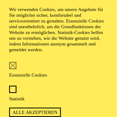
verschiedenen Veranstaltungen über die
gesamte Spielzeit 2026/2027.
Wir verwenden Cookies, um unsere Angebote für
Sie möglichst sicher, komfortabel und
serviceorientiert zu gestalten. Essenzielle Cookies
sind unentbehrlich, um die Grundfunktionen der
Website zu ermöglichen. Statistik-Cookies helfen
uns zu verstehen, wie die Website genutzt wird,
indem Informationen anonym gesammelt und
gemeldet werden.
Essenzielle Cookies
Statistik
TIKWAH bedeutet im Hebräischen „Hoffnung“ – und
es könnte gegenwärtig wohl kaum ein wichtigeres Wort
ALLE AKZEPTIEREN
geben. Das Festival hat sich zum Ziel gesetzt, die