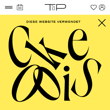
Zum Hauptinhalt springen
Zum Footer springen
TIKWAH
Festival jüdischer Musik
Das Festival der Philharmonie Essen
gemeinsam mit der Alten Synagoge Essen
hat sich zum Ziel gesetzt, die Vielfalt
jüdischer Musiken und Kulturen
abzubilden, wie sie international, aber auch
regional verankert sind. Nach dem großen
Erfolg der ersten Ausgabe in der Saison
2025/2026 findet das Festival nun zum
zweiten Mal statt und streckt sich mit