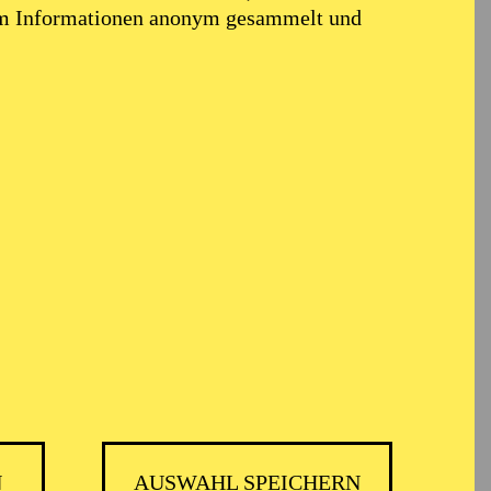
em Informationen anonym gesammelt und
SIKTHEATER, AALTO
N
AUSWAHL SPEICHERN