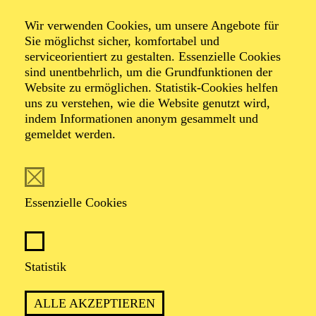
Wir verwenden Cookies, um unsere Angebote für
Sie möglichst sicher, komfortabel und
serviceorientiert zu gestalten. Essenzielle Cookies
sind unentbehrlich, um die Grundfunktionen der
Website zu ermöglichen. Statistik-Cookies helfen
uns zu verstehen, wie die Website genutzt wird,
Foto: Johan Sandberg
indem Informationen anonym gesammelt und
gemeldet werden.
Maria Horianski
Tänzerin (Gruppe)
Essenzielle Cookies
VITA
Statistik
Die Brasilianerin Maria Horianski erlangte ihre
Tanzausbildung am Estudio de Dança Adriana Soares in
ALLE AKZEPTIEREN
São Paulo, Brasilien. Zudem erhielt sie Stipendien für