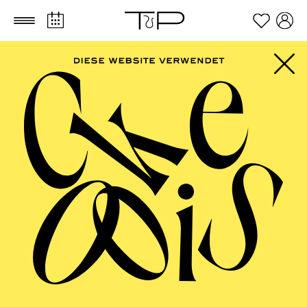
Zum Hauptinhalt springen
Zum Footer springen