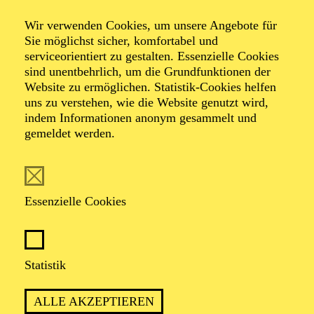
Wir verwenden Cookies, um unsere Angebote für
Sie möglichst sicher, komfortabel und
Foto: Johan Sandberg
serviceorientiert zu gestalten. Essenzielle Cookies
sind unentbehrlich, um die Grundfunktionen der
Website zu ermöglichen. Statistik-Cookies helfen
Sena Shirae
uns zu verstehen, wie die Website genutzt wird,
indem Informationen anonym gesammelt und
Tänzerin (Gruppe)
gemeldet werden.
VITA
Essenzielle Cookies
Die Japanerin Sena Shirae begann ihre klassische
Tanzausbildung an der Fumie Ballet School und setzte
diese von 2010 bis 2016 an der École supérieure de
Danse de Cannes Mougins „Rosella Hightower“ fort.
Statistik
Von 2015 bis 2017 gehörte sie dem an diese Akademie
angeschlossenen Jeune Ballet an und tanzte hier u. a. in
ALLE AKZEPTIEREN
„Giselle“, „Die Kunst der Fuge“, „Dornröschen“,