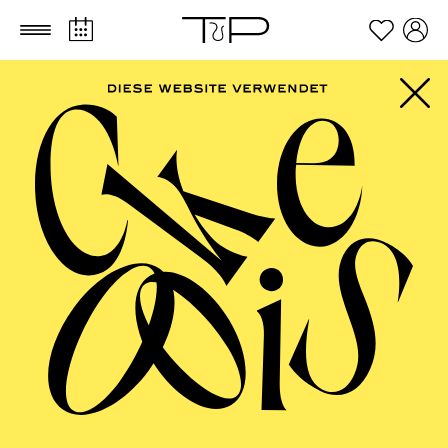
Zum Hauptinhalt springen
Zum Footer springen