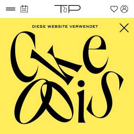
Zum Hauptinhalt springen
Zum Footer springen
Tom Visser
Lichtdesigner
VITA
Der irische Lichtdesigner
Thomas Visser
wurde in eine
Theaterfamilie hineingeboren und wuchs auf dem Land
in Irland auf. Im Alter von 18 Jahren begann Visser, an
Musiktheaterproduktionen mitzuwirken, bevor er sich
mit 24 Jahren dem zeitgenössischen Theater,
insbesondere dem Tanz, widmete. Visser arbeitet mit
renommierten Ensembles, darunter das Nederlands
Dans Theater, das Royal Ballet, die Pariser Oper, das
Norwegian National Ballet, Les Ballet de Monte-Carlo,