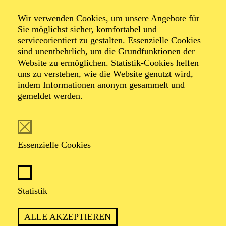
das Königlich Schwedische Ballett Stockholm, das
Wir verwenden Cookies, um unsere Angebote für
Joffrey Ballet und Sadlers Wells. Er hat Lichtdesigns
Sie möglichst sicher, komfortabel und
für Choreograf*innen wie Alexander Ekman, Johan
serviceorientiert zu gestalten. Essenzielle Cookies
Inger, Crystal Pite, Stijn Celis, Medhi Walerski, Lukas
sind unentbehrlich, um die Grundfunktionen der
Timulak und Joeri Dubbe geschaffen. Seit 2016
Website zu ermöglichen. Statistik-Cookies helfen
entwickelt Visser seine eigenen Projekte, darunter
uns zu verstehen, wie die Website genutzt wird,
Kunstinstallationen und interaktive Medien.
indem Informationen anonym gesammelt und
gemeldet werden.
English translation
Essenzielle Cookies
FOLGE UNS AUF SOCIAL MEDIA
Statistik
ALLE AKZEPTIEREN