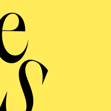
&
Werke vo
Veransta