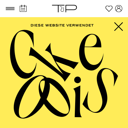
Zum Hauptinhalt springen
Zum Footer springen