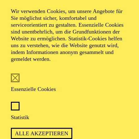
Wir verwenden Cookies, um unsere Angebote für
Sie möglichst sicher, komfortabel und
serviceorientiert zu gestalten. Essenzielle Cookies
sind unentbehrlich, um die Grundfunktionen der
Website zu ermöglichen. Statistik-Cookies helfen
uns zu verstehen, wie die Website genutzt wird,
Foto: Andreas J. Focke
indem Informationen anonym gesammelt und
gemeldet werden.
Nicole Pleuler
Essenzielle Cookies
KOSTÜMBILDNERIN
Nicole Pleuler, 1968 in Freiburg im Breisgau geboren,
Statistik
Schneiderlehre in der Kostümabteilung des
Residenztheaters München, studierte Kostümbild in
ALLE AKZEPTIEREN
Hamburg an der Hochschule für Angewandte