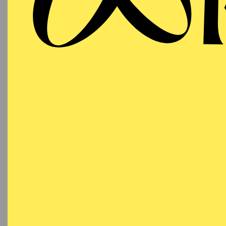
SCHAUSPIEL ESSEN
Sonntag
D
25.10.2026
Besetzu
16:00
ADA