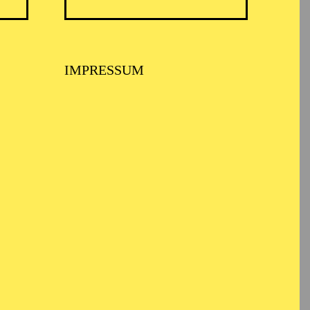
IMPRESSUM
nem Kurzfilm „La calle
s. In Deutschland
jekt „QUEERTOWNS“, als
 Theater Marabu in Bonn
le.
fromtheblock.com