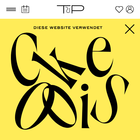
Zum Hauptinhalt springen
Zum Footer springen