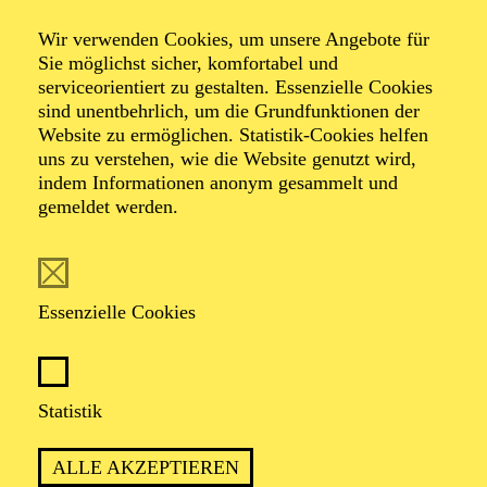
Wir verwenden Cookies, um unsere Angebote für
Sie möglichst sicher, komfortabel und
Foto: Johan Sandberg
serviceorientiert zu gestalten. Essenzielle Cookies
sind unentbehrlich, um die Grundfunktionen der
Website zu ermöglichen. Statistik-Cookies helfen
Floriane Kleinpaß
uns zu verstehen, wie die Website genutzt wird,
indem Informationen anonym gesammelt und
Schauspiel-Ensemble
gemeldet werden.
VITA
Essenzielle Cookies
Floriane Kleinpaß
wurde 1980 in Duisburg geboren.
Nach Engagements in Bremerhaven und
Krefeld/Mönchengladbach ist sie seit 2010
Ensemblemitglied am Schauspiel Essen. Im selben Jahr
Statistik
wurde ihr der Förderpreis der Sparkassen-Kulturstiftung
Rheinland verliehen.
ALLE AKZEPTIEREN
Neben der Theaterarbeit hat sie diverse Hörbücher