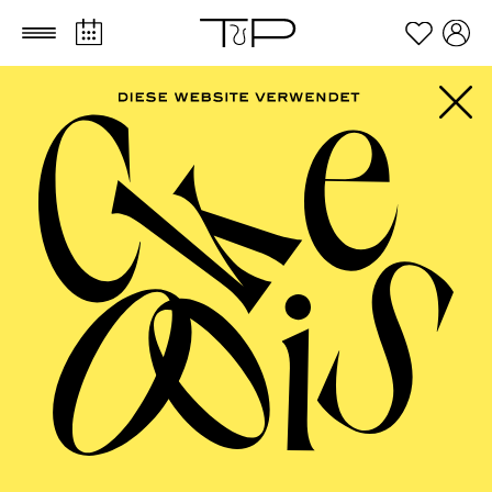
Zum Hauptinhalt springen
Zum Footer springen
Franziska Eisele
Dramaturgin
VITA
Franziska Eisele studierte Dramaturgie an der
Hochschule für Musik und Theater Leipzig sowie an
der Theaterakademie Hamburg. Sie war Stipendiatin
der Studienstiftung des Deutschen Volkes und des Max
Weber Programms. Während ihres Studiums war sie am
Spinnwerk Centraltheater Leipzig als Dramaturgin und
Leiterin des Teams für Öffentlichkeitsarbeit tätig,
außerdem engagierte sie sich im Werkstattmacher e.V.
des LOFFT Leipzig für die Nachwuchsförderung der