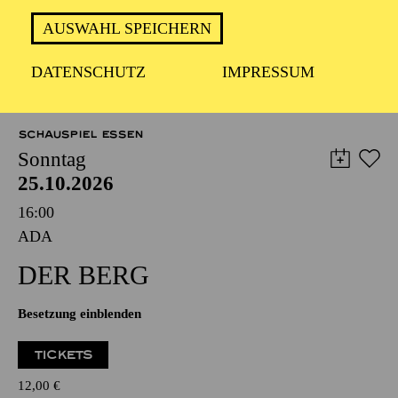
AUSWAHL SPEICHERN
DATENSCHUTZ
IMPRESSUM
TERMINE UND TICKETS
SCHAUSPIEL ESSEN
Sonntag
25.10.2026
16:00
ADA
DER BERG
Besetzung einblenden
TICKETS
12,00
€