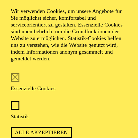
freien Theaterszene. Neben zahlreichen initiierte und
Wir verwenden Cookies, um unsere Angebote für
betreute sie zahlreiche studentische, partizipative und
Sie möglichst sicher, komfortabel und
freie Projekte und organisierte mehrere
serviceorientiert zu gestalten. Essenzielle Cookies
Theaterfestivals. Nach ihrem Studium arbeitete sie
sind unentbehrlich, um die Grundfunktionen der
zunächst als Dramaturgieassistentin, dann als
Website zu ermöglichen. Statistik-Cookies helfen
Dramaturgin am Burgtheater Wien. Von 2019 bis 2025
uns zu verstehen, wie die Website genutzt wird,
war sie Schauspiel-Dramaturgin am Theater Bielefeld,
indem Informationen anonym gesammelt und
wo sie sich besonders für Diversitätsentwicklung,
gemeldet werden.
spartendurchlässiges Arbeiten und kollaborative
Strukturen einsetzte.
Essenzielle Cookies
AKTUELLE PRODUKTIONEN
Statistik
Dramaturgie
DER BERG
ALLE AKZEPTIEREN