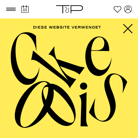
Zum Hauptinhalt springen
Zum Footer springen
Tobias Gubesch
VITA
Tobias Gubesch ist ein Musiker aus Köln. Neben
regelmäßigen Auftritten als Theaterperformer u.a. am
Theater Marabu in Bonn komponiert und produziert er
Musik für Theaterproduktionen. Zu den Theatern, an
denen er tätig ist, zählen neben dem Theater Marabu
das Junge Nationaltheater Mannheim, Theater Bonn,
Theater Paderborn und das Comedia Theater Köln.
In seiner Arbeit deckt er eine Vielzahl von Genres ab
und bewegt sich dabei gerne im performativen Raum