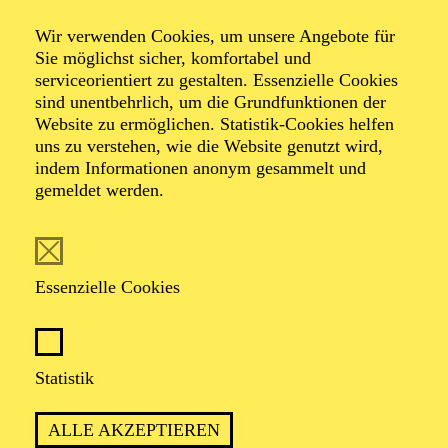
zwischen elektronischen Musikstilen (Hip Hop, Trap,
Techno) und Jazz/Pop – immer mit Blick auf das
Wir verwenden Cookies, um unsere Angebote für
künstlerische Gesamtkonzept.
Sie möglichst sicher, komfortabel und
serviceorientiert zu gestalten. Essenzielle Cookies
Mit verschiedenen Produktionen war er bei
sind unentbehrlich, um die Grundfunktionen der
Theaterfestivals (u.a. AUGENBLICK MAL!, Westwind
Website zu ermöglichen. Statistik-Cookies helfen
NRW) eingeladen und gastiert regelmäßig im gesamten
uns zu verstehen, wie die Website genutzt wird,
deutschsprachigen Ausland.
indem Informationen anonym gesammelt und
Er ist Gründungsmitglied des Ensembles für
gemeldet werden.
zeitgenössische intermediale Musik „electronic ID“ und
der Weltmusik-Band „Tovte“.
Essenzielle Cookies
Statistik
AKTUELLE PRODUKTIONEN
ALLE AKZEPTIEREN
Musik