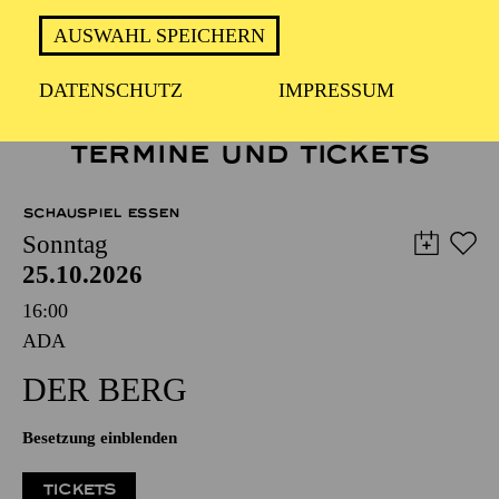
DER BERG
AUSWAHL SPEICHERN
DATENSCHUTZ
IMPRESSUM
TERMINE UND TICKETS
SCHAUSPIEL ESSEN
Sonntag
25.10.2026
16:00
ADA
DER BERG
Besetzung einblenden
TICKETS