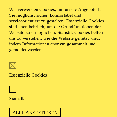
Wir verwenden Cookies, um unsere Angebote für
Sie möglichst sicher, komfortabel und
serviceorientiert zu gestalten. Essenzielle Cookies
sind unentbehrlich, um die Grundfunktionen der
Klaus Grünberg
Website zu ermöglichen. Statistik-Cookies helfen
uns zu verstehen, wie die Website genutzt wird,
indem Informationen anonym gesammelt und
gemeldet werden.
VITA
stammt aus Hamburg, studierte Bühnenbild bei Erich
Wonder in Wien und arbeitet seitdem als freier
Essenzielle Cookies
Bühnenbildner und Lichtdesigner an Theatern und
Opernhäusern in Europa sowie in Kuwait und Buenos
Aires.
Statistik
Seit langem arbeitet er mit dem Komponisten und
Regisseur Heiner Goebbels sowie den RegisseurInnen
Tatjana Gürbaca und Barrie Kosky zusammen.
ALLE AKZEPTIEREN