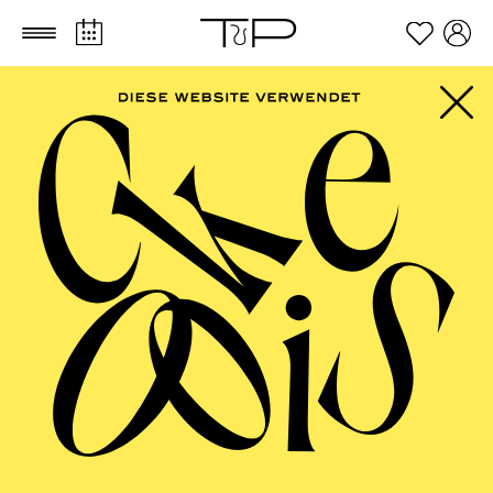
Zum Hauptinhalt springen
Zum Footer springen