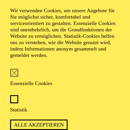
Der Glöckner­ von
Wir verwenden Cookies, um unsere Angebote für
Notre-Dame
Sie möglichst sicher, komfortabel und
serviceorientiert zu gestalten. Essenzielle Cookies
sind unentbehrlich, um die Grundfunktionen der
Website zu ermöglichen. Statistik-Cookies helfen
Ballett in zwei Akten von Armen Hakobyan
uns zu verstehen, wie die Website genutzt wird,
Musik von Erich Wolfgang Korngold, Sergej
indem Informationen anonym gesammelt und
Rachmaninow, Dmitri Schostakowitsch, Franz Schreker
gemeldet werden.
u. a.
TICKETS
Essenzielle Cookies
Statistik
PREMIERE
ALLE AKZEPTIEREN
15. November 2025