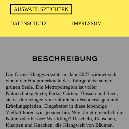
AUSWAHL SPEICHERN
Leitung
HANNA FINK
DATENSCHUTZ
IMPRESSUM
Künstlerische Mitarbeit
JULIA DÖRR
Beschreibung
Die Grüne Klangwerkstatt im Jahr 2027 widmet sich
einem der Hauptmerkmale des Ruhrgebiets: seiner
grünen Seele. Die Metropolregion ist voller
Naturschutzgebiete, Parks, Gärten, Flüssen und Seen,
sie ist durchzogen von zahlreichen Wanderwegen und
Erholungspfaden. Eingebettet in diese lebendige
Vielfalt hören wir genauer hin: Wie klingt eigentlich die
Natur, oder besser: Was klingt? Rascheln, Rauschen,
Knarzen und Knacken, die Klangwelt von Bäumen,