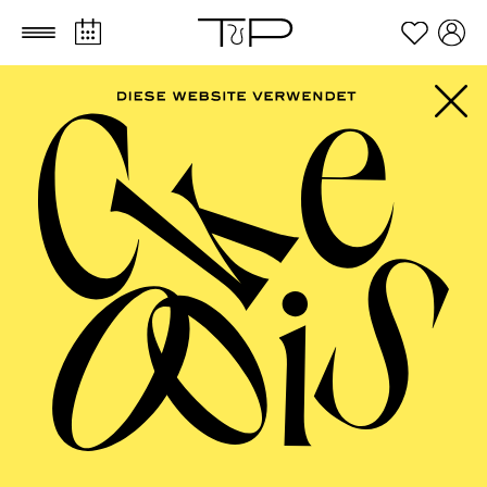
Zum Hauptinhalt springen
Zum Footer springen
PHILHARMONIE
ESSEN
Philharmonie entdecken
Die Grüne
Klangwerkstatt
Kompositionsprojekt für Grund- und
Förderschulen