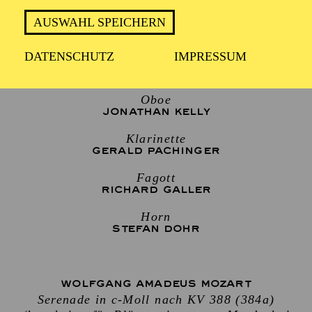
AUSWAHL SPEICHERN
ENSEMBLE WIEN-BERLIN
DATENSCHUTZ
IMPRESSUM
Flöte
KARL-HEINZ SCHÜTZ
Oboe
JONATHAN KELLY
Klarinette
GERALD PACHINGER
Fagott
RICHARD GALLER
Horn
STEFAN DOHR
WOLFGANG AMADEUS MOZART
Serenade in c-Moll nach KV 388 (384a)