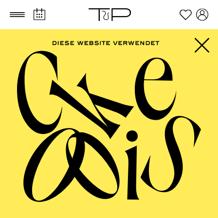
Zum Hauptinhalt springen
Zum Footer springen
PHILHARMONIE
ESSEN
Kammermusik