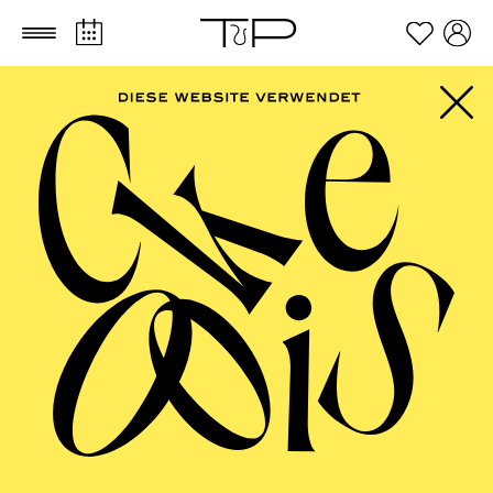
Zum Hauptinhalt springen
Zum Footer springen
AALTO
MUSIKTHEATER,
AALTO BALLETT
ESSEN