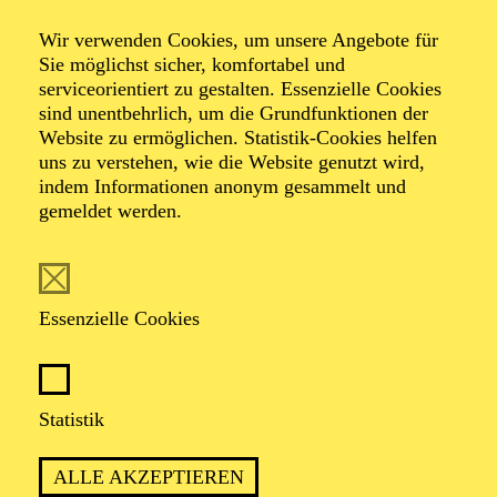
Wir verwenden Cookies, um unsere Angebote für
Familienführung
Sie möglichst sicher, komfortabel und
serviceorientiert zu gestalten. Essenzielle Cookies
sind unentbehrlich, um die Grundfunktionen der
Website zu ermöglichen. Statistik-Cookies helfen
Zweistündiger interaktiver Rundgang durch das Aalto-
uns zu verstehen, wie die Website genutzt wird,
Theater mit Blick hinter die Kulissen
indem Informationen anonym gesammelt und
gemeldet werden.
TICKETS
Essenzielle Cookies
Statistik
ca. 2 Stunden
ALLE AKZEPTIEREN