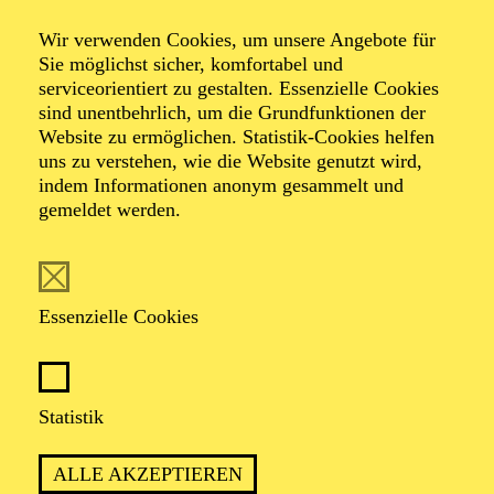
Wir verwenden Cookies, um unsere Angebote für
Sie möglichst sicher, komfortabel und
Foto: Johan Sandberg
serviceorientiert zu gestalten. Essenzielle Cookies
sind unentbehrlich, um die Grundfunktionen der
Website zu ermöglichen. Statistik-Cookies helfen
Floriane Kleinpaß
uns zu verstehen, wie die Website genutzt wird,
indem Informationen anonym gesammelt und
Schauspiel-Ensemble
gemeldet werden.
VITA
Essenzielle Cookies
Floriane Kleinpaß
wurde 1980 in Duisburg geboren.
Nach Engagements in Bremerhaven und
Krefeld/Mönchengladbach ist sie seit 2010
Ensemblemitglied am Schauspiel Essen. Im selben Jahr
Statistik
wurde ihr der Förderpreis der Sparkassen-Kulturstiftung
Rheinland verliehen.
ALLE AKZEPTIEREN
Neben der Theaterarbeit hat sie diverse Hörbücher