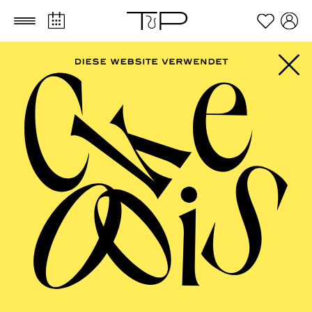
Zum Hauptinhalt springen
Zum Footer springen