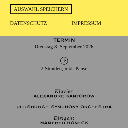
AUSWAHL SPEICHERN
DATENSCHUTZ
IMPRESSUM
TERMIN
Dienstag 8. September 2026
2 Stunden, inkl. Pause
Klavier
ALEXANDRE KANTOROW
PITTSBURGH SYMPHONY ORCHESTRA
Dirigent
MANFRED HONECK