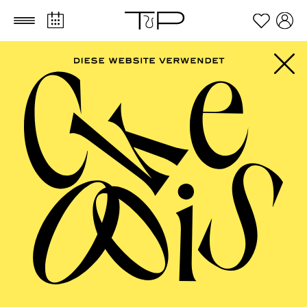
Zum Hauptinhalt springen
Zum Footer springen
PHILHARMONIE
ESSEN
Philharmonie entdecken · Babykonzert
"Hör mal, wie das
klingt" I
TICKETS