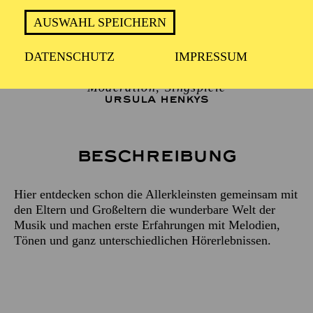
Horn
AUSWAHL SPEICHERN
LAURA PEINADO OBRADOR
Posaune
DATENSCHUTZ
IMPRESSUM
NAIN REINA
Moderation, Singspiele
URSULA HENKYS
Beschreibung
Hier entdecken schon die Allerkleinsten gemeinsam mit
den Eltern und Großeltern die wunderbare Welt der
Musik und machen erste Erfahrungen mit Melodien,
Tönen und ganz unterschiedlichen Hörerlebnissen.