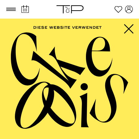
Zum Hauptinhalt springen
Zum Footer springen
PHILHARMONIE
ESSEN
NOW! Transzendenz · Entertainment