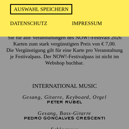
AUSWAHL SPEICHERN
Abschlusskonzert & Party im Anschluss
DATENSCHUTZ
IMPRESSUM
Mit dem NOW!-Festivalpass (Preis: € 30,00) erhalten
Sie für alle Veranstaltungen des NOW!-Festivals 2026
Karten zum stark vergünstigten Preis von € 7,00.
Die Vergünstigung gilt für eine Karte pro Veranstaltung
je Festivalpass. Der NOW!-Festivalpass ist nicht im
Webshop buchbar.
INTERNATIONAL MUSIC
Gesang, Gitarre, Keyboard, Orgel
PETER RUBEL
Gesang, Bass-Gitarre
PEDRO GONCALVES CRESCENTI