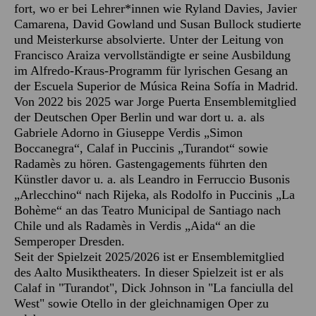
fort, wo er bei Lehrer*innen wie Ryland Davies, Javier
Camarena, David Gowland und Susan Bullock studierte
und Meisterkurse absolvierte. Unter der Leitung von
Francisco Araiza vervollständigte er seine Ausbildung
im Alfredo-Kraus-Programm für lyrischen Gesang an
der Escuela Superior de Música Reina Sofía in Madrid.
Von 2022 bis 2025 war Jorge Puerta Ensemblemitglied
der Deutschen Oper Berlin und war dort u. a. als
Gabriele Adorno in Giuseppe Verdis „Simon
Boccanegra“, Calaf in Puccinis „Turandot“ sowie
Radamès zu hören. Gastengagements führten den
Künstler davor u. a. als Leandro in Ferruccio Busonis
„Arlecchino“ nach Rijeka, als Rodolfo in Puccinis „La
Bohème“ an das Teatro Municipal de Santiago nach
Chile und als Radamès in Verdis „Aida“ an die
Semperoper Dresden.
Seit der Spielzeit 2025/2026 ist er Ensemblemitglied
des Aalto Musiktheaters. In dieser Spielzeit ist er als
Calaf in "Turandot", Dick Johnson in "La fanciulla del
West" sowie Otello in der gleichnamigen Oper zu