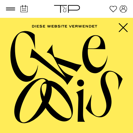
Zum Hauptinhalt springen
Zum Footer springen