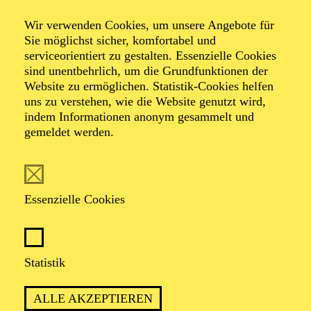
Wir verwenden Cookies, um unsere Angebote für
Sie möglichst sicher, komfortabel und
serviceorientiert zu gestalten. Essenzielle Cookies
sind unentbehrlich, um die Grundfunktionen der
Website zu ermöglichen. Statistik-Cookies helfen
uns zu verstehen, wie die Website genutzt wird,
Foto: Benne Ochs
indem Informationen anonym gesammelt und
gemeldet werden.
Jorge Puerta
Tenor
Essenzielle Cookies
VITA
Statistik
Der in Venezuela geborene Tenor Jorge Puerta wurde
dank seiner herausragenden Stimme schon früh Teil des
ALLE AKZEPTIEREN
Simón Bolívar National Youth Choir of Venezuela, der