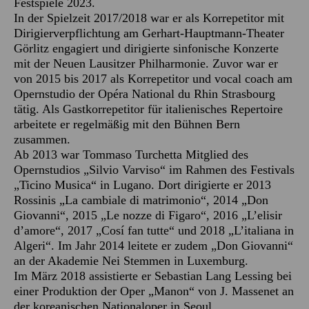
Festspiele 2023.
In der Spielzeit 2017/2018 war er als Korrepetitor mit
Dirigierverpflichtung am Gerhart-Hauptmann-Theater
Görlitz engagiert und dirigierte sinfonische Konzerte
mit der Neuen Lausitzer Philharmonie. Zuvor war er
von 2015 bis 2017 als Korrepetitor und vocal coach am
Opernstudio der Opéra National du Rhin Strasbourg
tätig. Als Gastkorrepetitor für italienisches Repertoire
arbeitete er regelmäßig mit den Bühnen Bern
zusammen.
Ab 2013 war Tommaso Turchetta Mitglied des
Opernstudios „Silvio Varviso“ im Rahmen des Festivals
„Ticino Musica“ in Lugano. Dort dirigierte er 2013
Rossinis „La cambiale di matrimonio“, 2014 „Don
Giovanni“, 2015 „Le nozze di Figaro“, 2016 „L’elisir
d’amore“, 2017 „Cosí fan tutte“ und 2018 „L’italiana in
Algeri“. Im Jahr 2014 leitete er zudem „Don Giovanni“
an der Akademie Nei Stemmen in Luxemburg.
Im März 2018 assistierte er Sebastian Lang Lessing bei
einer Produktion der Oper „Manon“ von J. Massenet an
der koreanischen Nationaloper in Seoul.