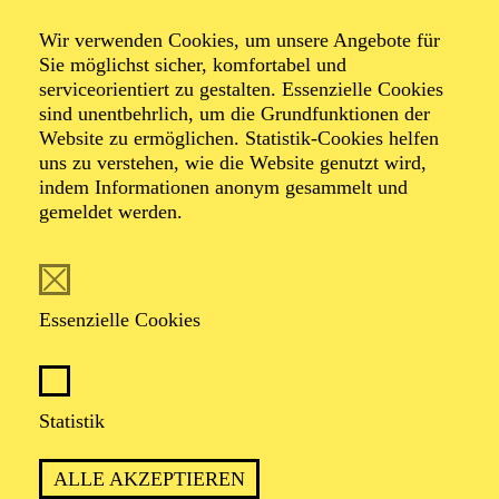
Wir verwenden Cookies, um unsere Angebote für
Sie möglichst sicher, komfortabel und
serviceorientiert zu gestalten. Essenzielle Cookies
sind unentbehrlich, um die Grundfunktionen der
Website zu ermöglichen. Statistik-Cookies helfen
uns zu verstehen, wie die Website genutzt wird,
Foto: Benne Ochs
indem Informationen anonym gesammelt und
gemeldet werden.
Tommaso Turchetta
1. Koordinierter Kapellmeister
Essenzielle Cookies
VITA
Statistik
Der in Neapel geborene Dirigent und Pianist Tommaso
Turchetta ist seit der Spielzeit 2023/2024 erster
ALLE AKZEPTIEREN
koordinierter Kapellmeister am Aalto Theater Essen. In