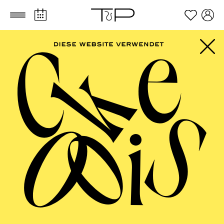
Zum Hauptinhalt springen
Zum Footer springen