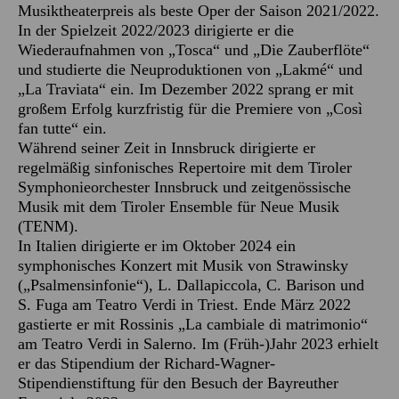
Musiktheaterpreis als beste Oper der Saison 2021/2022.
In der Spielzeit 2022/2023 dirigierte er die
Wiederaufnahmen von „Tosca“ und „Die Zauberflöte“
und studierte die Neuproduktionen von „Lakmé“ und
„La Traviata“ ein. Im Dezember 2022 sprang er mit
großem Erfolg kurzfristig für die Premiere von „Così
fan tutte“ ein.
Während seiner Zeit in Innsbruck dirigierte er
regelmäßig sinfonisches Repertoire mit dem Tiroler
Symphonieorchester Innsbruck und zeitgenössische
Musik mit dem Tiroler Ensemble für Neue Musik
(TENM).
In Italien dirigierte er im Oktober 2024 ein
symphonisches Konzert mit Musik von Strawinsky
(„Psalmensinfonie“), L. Dallapiccola, C. Barison und
S. Fuga am Teatro Verdi in Triest. Ende März 2022
gastierte er mit Rossinis „La cambiale di matrimonio“
am Teatro Verdi in Salerno. Im (Früh-)Jahr 2023 erhielt
er das Stipendium der Richard-Wagner-
Stipendienstiftung für den Besuch der Bayreuther