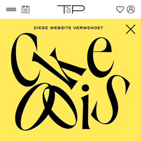
Zum Hauptinhalt springen
Zum Footer springen