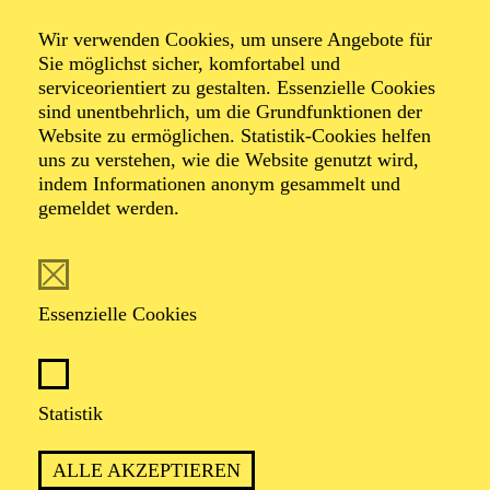
Wir verwenden Cookies, um unsere Angebote für
Sie möglichst sicher, komfortabel und
serviceorientiert zu gestalten. Essenzielle Cookies
sind unentbehrlich, um die Grundfunktionen der
Johannes Leiacker
Website zu ermöglichen. Statistik-Cookies helfen
uns zu verstehen, wie die Website genutzt wird,
Bühnenbild
indem Informationen anonym gesammelt und
gemeldet werden.
VITA
Johannes Leiacker studierte nach einer Tischlerlehre
Essenzielle Cookies
Grafik und Design an der Wiesbadener Kunstschule. Er
ist weltweit als Bühnen- und Kostümbildner im Opern-
und Schauspielbereich tätig. Engagements führten ihn
u. a. an die Wiener Staatsoper, die Wiener Volksoper,
Statistik
das Theater an der Wien, die Opéra National de Paris,
das Royal Opera House Covent Garden in London, die
Nationale Opera Amsterdam, die Metropolitan Opera in
ALLE AKZEPTIEREN