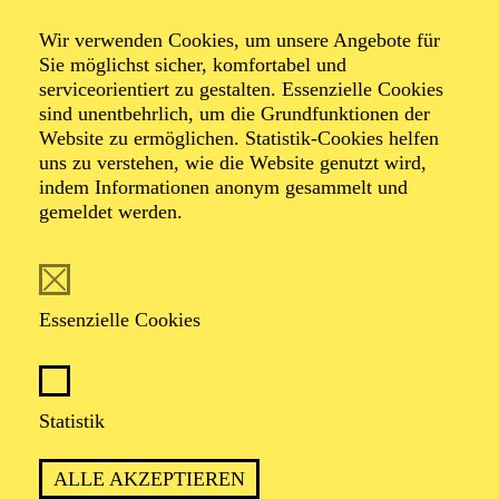
Wir verwenden Cookies, um unsere Angebote für
Sie möglichst sicher, komfortabel und
Foto: Helge Bauer
serviceorientiert zu gestalten. Essenzielle Cookies
sind unentbehrlich, um die Grundfunktionen der
Website zu ermöglichen. Statistik-Cookies helfen
Josef Ernst
uns zu verstehen, wie die Website genutzt wird,
Köpplinger
indem Informationen anonym gesammelt und
gemeldet werden.
Regisseur
VITA
Essenzielle Cookies
Der aus Niederösterreich stammende Josef Ernst
Köpplinger studierte an der Hochschule für Musik und
Statistik
Darstellende Kunst in Wien, sowie in New York und
London. 1988 erhielt er sein erstes Festengagement an
den Städtischen Bühnen Regensburg. Von dort führte
ALLE AKZEPTIEREN
ihn seine Regiekarriere von Wien über Deutschland