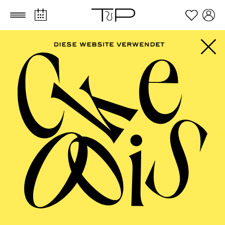
Zum Hauptinhalt springen
Zum Footer springen