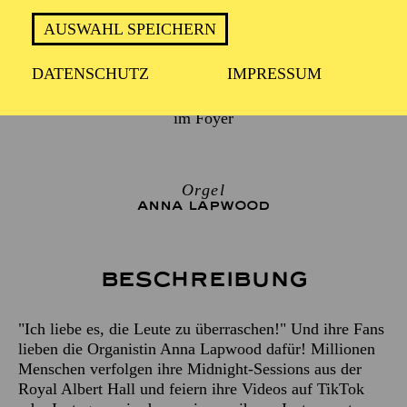
AUSWAHL SPEICHERN
18:30 Uhr "Auf ein Wort", Alfried Krupp Saal
DATENSCHUTZ
IMPRESSUM
Nach dem Konzert: Meet & Greet mit Anna Lapwood
im Foyer
Orgel
ANNA LAPWOOD
Beschreibung
"Ich liebe es, die Leute zu überraschen!" Und ihre Fans
lieben die Organistin Anna Lapwood dafür! Millionen
Menschen verfolgen ihre Midnight-Sessions aus der
Royal Albert Hall und feiern ihre Videos auf TikTok