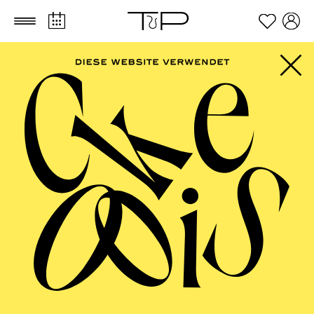
Zum Hauptinhalt springen
Zum Footer springen
PHILHARMONIE
ESSEN
Porträt Anna Lapwood · Orgel