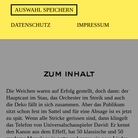
WIEDERAUFNAHME
in der Spielzeit 2026/2027
AUSWAHL SPEICHERN
DATENSCHUTZ
IMPRESSUM
ca. 1 Stunde 15 Minuten, ohne Pause
Zum Inhalt
Die Weichen waren auf Erfolg gestellt, doch dann: der
Hauptcast im Stau, das Orchester im Streik und auch
die Deko fällt in sich zusammen. Aber das Publikum
sitzt schon fest im Sattel und für eine Absage ist es jetzt
zu spät. Wenn alle Stricke gerissen sind, dann klingelt
das Telefon von Universalschauspieler David: Er kennt
den Kanon aus dem Effeff, hat 50 klassische und 50