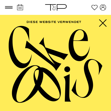
Zum Hauptinhalt springen
Zum Footer springen
SCHAUSPIEL ESSEN
Show­time (ein ent­