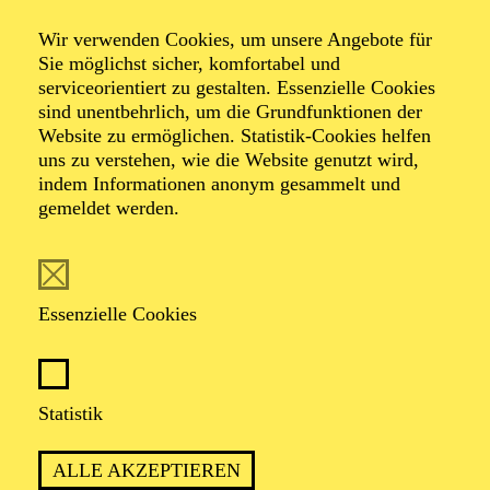
Smile
Wir verwenden Cookies, um unsere Angebote für
Sie möglichst sicher, komfortabel und
serviceorientiert zu gestalten. Essenzielle Cookies
Ein Chaplin-Abend von Ben Van Cauwenbergh und
sind unentbehrlich, um die Grundfunktionen der
Armen Hakobyan
Website zu ermöglichen. Statistik-Cookies helfen
Musik von Louis Armstrong, John Barry, Charlie
uns zu verstehen, wie die Website genutzt wird,
Chaplin, Léo Delibes, Bobby McFerrin, Richard
indem Informationen anonym gesammelt und
Wagner, Tom Waits u. a.
gemeldet werden.
Essenzielle Cookies
BEN VAN CAUWENBERGH UND
ARMEN HAKOBYAN SETZEN DEM
Statistik
WOHL KOMISCHSTEN ALLER
KÜNSTLER EIN TÄNZERISCHES
ALLE AKZEPTIEREN