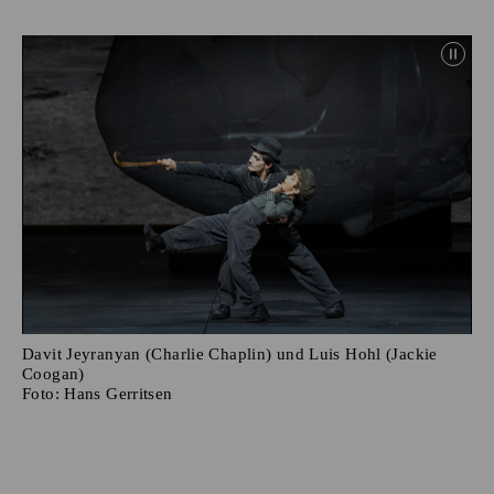
Davit Jeyranyan (Charlie Chaplin) und Luis Hohl (Jackie
Coogan)
Foto:
Hans Gerritsen