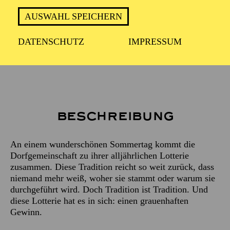
Englisch mit deutschen Übertiteln
AUSWAHL SPEICHERN
DATENSCHUTZ
IMPRESSUM
ca. 1 Stunde, 5 Minuten, keine Pause
Beschreibung
An einem wunderschönen Sommertag kommt die
Dorfgemeinschaft zu ihrer alljährlichen Lotterie
zusammen. Diese Tradition reicht so weit zurück, dass
niemand mehr weiß, woher sie stammt oder warum sie
durchgeführt wird. Doch Tradition ist Tradition. Und
diese Lotterie hat es in sich: einen grauenhaften
Gewinn.