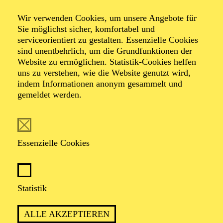
Gesprächsrunde:
Wir verwenden Cookies, um unsere Angebote für
Vom Dachboden
Sie möglichst sicher, komfortabel und
serviceorientiert zu gestalten. Essenzielle Cookies
auf die Bühne
sind unentbehrlich, um die Grundfunktionen der
Website zu ermöglichen. Statistik-Cookies helfen
uns zu verstehen, wie die Website genutzt wird,
indem Informationen anonym gesammelt und
Über die Wiederentdeckung nicht
gemeldet werden.
sichtbarer Werke
Christin Heitmann, Henrik Schaefer, Mary Ellen
Essenzielle Cookies
Kitchens, Andreas Falentin und Friederike Wissmann
(Moderation)
Statistik
ALLE AKZEPTIEREN