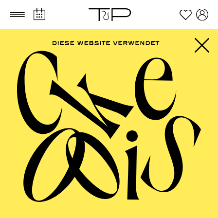
Zum Hauptinhalt springen
Zum Footer springen
AALTO MUSIKTHEATER
Komponistinnenfestival „her:voice“