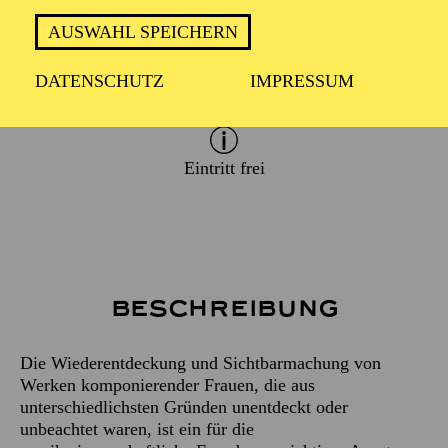
AUSWAHL SPEICHERN
DATENSCHUTZ
IMPRESSUM
ca. 1 Stunde, 30 Minuten
Eintritt frei
Beschreibung
Die Wiederentdeckung und Sichtbarmachung von
Werken komponierender Frauen, die aus
unterschiedlichsten Gründen unentdeckt oder
unbeachtet waren, ist ein für die