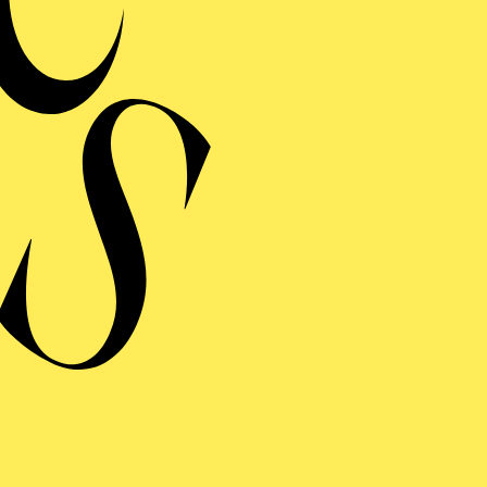
Choreografien von Kie
Emilio Castro Hechava
Simmons, Ma