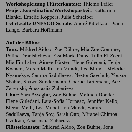
Workshopleitung Flüsterkantate
: Thiemo Peiler
Projektkoordination/Workshoparbeit
: Katharina
Blanke, Emelie Koppers, Julia Schreiber
Lehrkräfte UNESCO Schule
: André Pittelkau, Diana
Lange, Barbara Hoffmann
Auf der Bühne
Tanz
:
Mildred Aidoo, Zoe Bühne, Mia Zoe Cramme,
Polina Dranishcheva, Eva Maria Dubs, Tulin El Zeeni,
Mia Firnhaber, Aimee Förster, Elene Guledani, Fenja
Koenen, Meran Melli, Ina Mundt, Lea Mundt, Melodie
Nyamekye, Samira Sadullaeva, Nestor Savchuk, Yousra
Sbahie, Shawn Sündermann, Charlie Tartemann, Ace
Zaremski, Anastasiia Zubarieva
Chor
: Sara Assaghir, Zoe Bühne, Melinda Dondar,
Elene Guledani, Lara-Sofia Horneac, Jennifer Kello,
Meran Melli, Lea Mundt, Ina Mundt, Samira
Sadullaeva, Tanja Soy, Sarah Otto, Mirabel Chimoa
Uzukwu, Anastasiia Zubarieva
Flüsterkantate
:
Mildred Aidoo, Zoe Bühne, Jona