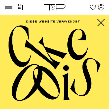
Zum Hauptinhalt springen
Zum Footer springen
AALTO MUSIKTHEATER
StadTräume