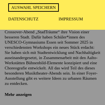
AUSWAHL SPEICHERN
Die große Bühne im Aalto-Theater, Schüler*innen des
UNESCO-Gymnasiums Essen, Profi-Sänger*innen, die
DATENSCHUTZ
IMPRESSUM
Essener Philharmoniker und das United Rock
Orchestra: Sie alle gemeinsam präsentieren mit dem
Crossover-Abend „StadTräume“ ihre Vision einer
besseren Stadt. Dafür haben Schüler*innen des
UNESCO-Gymnasiums Essen seit Sommer 2025 in
verschiedensten Workshops ein neues Stück erdacht:
Sie haben sich mit Stadtentwicklung und Nachhaltigkeit
auseinandergesetzt, in Zusammenarbeit mit den Aalto-
Werkstätten Bühnenbild-Elemente konzipiert und eine
Choreografie entwickelt. All das wird Teil des dieses
besonderen Musiktheater-Abends sein. In einer Foyer-
Ausstellung gibt es weitere Ideen zu urbanen Räumen
zu entdecken.
Mehr anzeigen