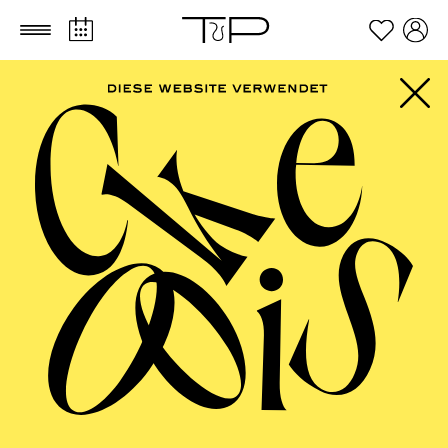
Zum Hauptinhalt springen
Zum Footer springen