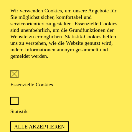
Wir verwenden Cookies, um unsere Angebote für
Sie möglichst sicher, komfortabel und
serviceorientiert zu gestalten. Essenzielle Cookies
sind unentbehrlich, um die Grundfunktionen der
Website zu ermöglichen. Statistik-Cookies helfen
uns zu verstehen, wie die Website genutzt wird,
Foto: privat
indem Informationen anonym gesammelt und
gemeldet werden.
Jenny Theisen
Essenzielle Cookies
VITA
Jenny Theisen studierte Kommunikationsdesign mit
Statistik
Schwerpunkt Fotografie und Video an der Hochschule
Düsseldorf und schloss ihr Studium im Rahmen eines
ALLE AKZEPTIEREN
Arbeitsaufenthaltes in Los Angeles ab. Im Anschluss