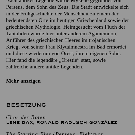
Nach antiker Legende wurde Mykene gegründet von
Perseus, dem Sohn des Zeus. Die Stadt entwickelte sich
in der Frühgeschichte der Menschheit zu einem der
bedeutendsten Orte im heutigen Griechenland sowie der
griechischen Mythologie. Heimgesucht vom Fluch der
Tantaliden wurde hier unter anderem Agamemnon,
Anführer des griechischen Heeres im trojanischen
Krieg, von seiner Frau Klytaimnestra im Bad ermordet
und diese wiederum von Orest, ihrem eigenen Sohn.
Hier fand die legendäre „Orestie“ statt, sowie
zahlreiche andere antike Legenden.
Mehr anzeigen
BESETZUNG
Chor der Boten
LENE DAX
,
RONALD RADUSCH GONZÁLEZ
The Starting Five (Perseus, Elektryon,