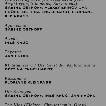
Amphitryon, Sthenelos, Eurystheus)
SABINE OSTHOFF
,
ALEXEY EKIMOV
,
JAN
PRÖHL
,
BETTINA ENGELHARDT
,
FLORIANE
KLEINPASS
Agamemnon
SABINE OSTHOFF
Atreus
INES KRUG
Thyestes
JAN PRÖHL
Klytaimnestra / Der Geist der Klytaimnestra
BETTINA ENGELHARDT
Kassandra
FLORIANE KLEINPASS
Die Erinnyen
SABINE OSTHOFF
,
INES KRUG
,
JAN PRÖHL
The Kids (Elektra, Chrysothemis, Orest)