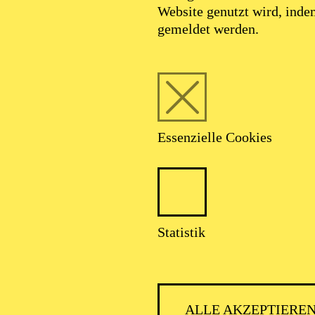
Website genutzt wird, ind
gemeldet werden.
Foto: Johan Sandberg
Essenzielle Cookies
Alexey Ekimov
Statistik
Schauspiel-Ensemble
ALLE AKZEPTIERE