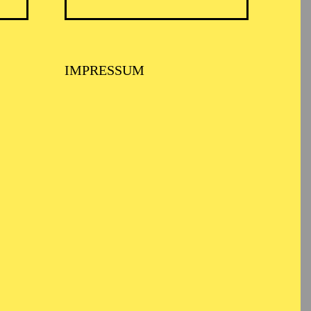
elausbildung an der
IMPRESSUM
s Schauspielstudent war
en Produktionen mit, u.
ero Nunes), „Das
e: Wolfgang Michalek),
t!“ (von und mit
enrik Ibsen/ PEERGYNT/
ationaltheater
 C. Kosminski).
“ zu sehen. Seit der
l Essen.
gram-Profil
von Alexey