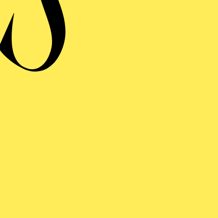
ERMINE UND TICKE
RAUFNAHME
N DER ADA
E WAND (360°)