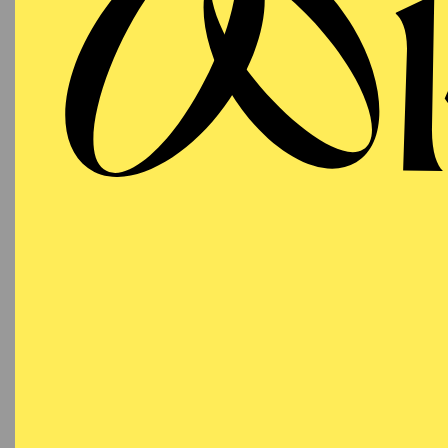
T
SCHAUSPIEL ESSEN
WIEDE
Mittwoch
VR I
28.10.2026
DI
19:30 - 20:50
ADA