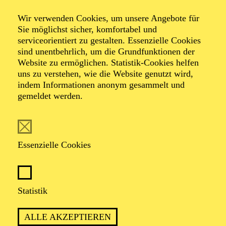
Wir verwenden Cookies, um unsere Angebote für
Sie möglichst sicher, komfortabel und
serviceorientiert zu gestalten. Essenzielle Cookies
sind unentbehrlich, um die Grundfunktionen der
Website zu ermöglichen. Statistik-Cookies helfen
uns zu verstehen, wie die Website genutzt wird,
Foto: Johan Sandberg
indem Informationen anonym gesammelt und
gemeldet werden.
Maria Horianski
Tänzerin (Gruppe)
Essenzielle Cookies
VITA
Statistik
Die Brasilianerin Maria Horianski erlangte ihre
Tanzausbildung am Estudio de Dança Adriana Soares in
ALLE AKZEPTIEREN
São Paulo, Brasilien. Zudem erhielt sie Stipendien für