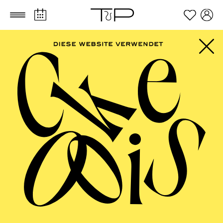
Zum Hauptinhalt springen
Zum Footer springen