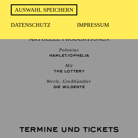
AUSWAHL SPEICHERN
DATENSCHUTZ
IMPRESSUM
AKTUELLE PRODUKTIONEN
Polonius
HAMLET/­OPHELIA
Mit
THE ­LOTTERY
Werle, Großhändler
DIE WILDENTE
TERMINE UND TICKETS