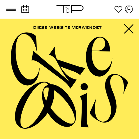
Zum Hauptinhalt springen
Zum Footer springen