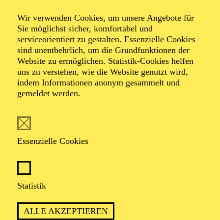
Wir verwenden Cookies, um unsere Angebote für
Sie möglichst sicher, komfortabel und
Foto: Johan Sandberg
serviceorientiert zu gestalten. Essenzielle Cookies
sind unentbehrlich, um die Grundfunktionen der
Website zu ermöglichen. Statistik-Cookies helfen
Jan Pröhl
uns zu verstehen, wie die Website genutzt wird,
indem Informationen anonym gesammelt und
Schauspiel-Ensemble
gemeldet werden.
VITA
Essenzielle Cookies
Jan Pröhl
, geboren 1965, studierte Schauspiel an der
Hochschule für Musik und darstellende Kunst in
Hamburg. Von 1991 bis 1999 war er am Theater der
Stadt Heidelberg engagiert, danach folgten elf Jahre als
Statistik
Ensemblemitglied am Deutschen Theater in Göttingen.
Seit Beginn der Spielzeit 2010/2011 ist er festes
ALLE AKZEPTIEREN
Ensemblemitglied am Schauspiel Essen.