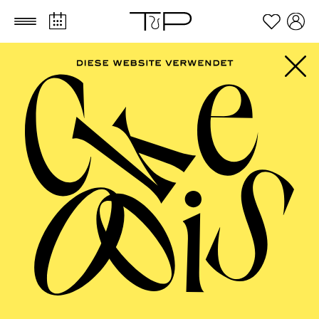
Zum Hauptinhalt springen
Zum Footer springen
AALTO MUSIKTHEATER
Komponistinnenfestival "her:voice"