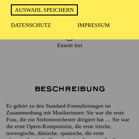
AUSWAHL SPEICHERN
ca. 1 Stunde
DATENSCHUTZ
IMPRESSUM
Eintritt frei
Beschreibung
Es gehört zu den Standard-Formulierungen im
Zusammenhang mit Musikerinnen: Sie war die erste
Frau, die ein Sinfonieorchester dirigiert hat … Sie war
die erste Opern-Komponistin, die erste irische,
norwegische, dänische, spanische, die erste