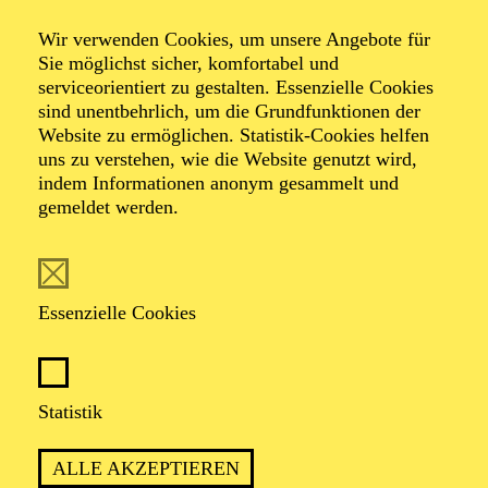
Keynote:
Wir verwenden Cookies, um unsere Angebote für
„Pionierinnen! –
Sie möglichst sicher, komfortabel und
serviceorientiert zu gestalten. Essenzielle Cookies
Pionierinnen?”
sind unentbehrlich, um die Grundfunktionen der
Website zu ermöglichen. Statistik-Cookies helfen
uns zu verstehen, wie die Website genutzt wird,
indem Informationen anonym gesammelt und
Von Chancen und Schwierigkeiten, ‚Die
gemeldet werden.
Erste‘ zu sein
Mit: Melanie Unseld (Universität für Musik und
Essenzielle Cookies
darstellende Kunst Wien)
Statistik
ALLE AKZEPTIEREN