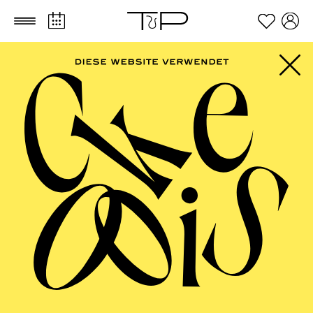
Zum Hauptinhalt springen
Zum Footer springen