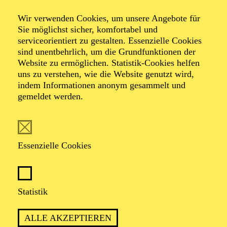
Wir verwenden Cookies, um unsere Angebote für
Sie möglichst sicher, komfortabel und
Foto: Philipp Noack
serviceorientiert zu gestalten. Essenzielle Cookies
sind unentbehrlich, um die Grundfunktionen der
Website zu ermöglichen. Statistik-Cookies helfen
Aline Bosselmann
uns zu verstehen, wie die Website genutzt wird,
indem Informationen anonym gesammelt und
Theaterpädagog*in
gemeldet werden.
VITA
Essenzielle Cookies
1983 in Potsdam geboren, der Park Sanssouci als
Spielplatz vor der Tür, gehört die DDR zu meinen
Kindheitserinnerungen. Als Teenie bewunderte ich die
nach der Wende besetzten Häuser. Ein bisschen bunt im
Statistik
Grau. Wenig später tobte ich mich dort auf
Punkkonzerten aus.
ALLE AKZEPTIEREN